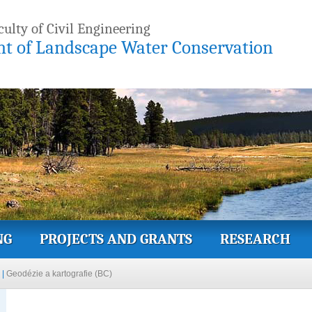
culty of Civil Engineering
t of Landscape Water Conservation
NG
PROJECTS AND GRANTS
RESEARCH
)
|
Geodézie a kartografie (BC)