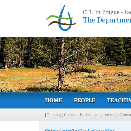
CTU in Prague - Fa
The Departmen
HOME
PEOPLE
TEACHI
|
Teaching
|
Courses
|
Bacherol programme (in Czech