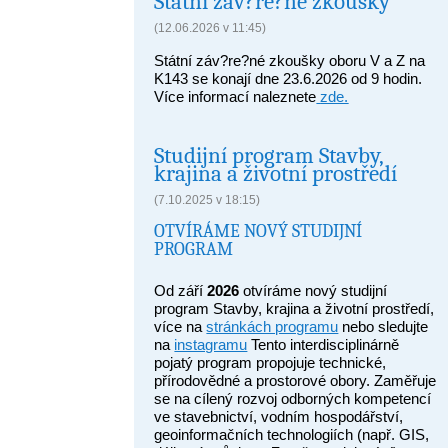
Státní záv?re?né zkoušky
(12.06.2026 v 11:45)
Státní záv?re?né zkoušky oboru V a Z na
K143 se konají dne 23.6.2026 od 9 hodin.
Více informací naleznete
zde.
Studijní program Stavby,
krajina a životní prostředí
(7.10.2025 v 18:15)
OTVÍRÁME NOVÝ STUDIJNÍ
PROGRAM
Od září
2026
otvíráme nový studijní
program Stavby, krajina a životní prostředí,
více na
stránkách programu
nebo sledujte
na
instagramu
Tento interdisciplinárně
pojatý program propojuje technické,
přírodovědné a prostorové obory. Zaměřuje
se na cílený rozvoj odborných kompetencí
ve stavebnictví, vodním hospodářství,
geoinformačních technologiích (např. GIS,