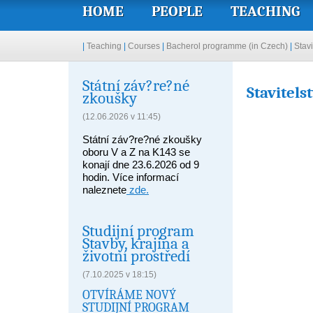
HOME
PEOPLE
TEACHING
|
Teaching
|
Courses
|
Bacherol programme (in Czech)
|
Stavi
Státní záv?re?né
Stavitelst
zkoušky
(12.06.2026 v 11:45)
Státní záv?re?né zkoušky
oboru V a Z na K143 se
konají dne 23.6.2026 od 9
hodin. Více informací
naleznete
zde.
Studijní program
Stavby, krajina a
životní prostředí
(7.10.2025 v 18:15)
OTVÍRÁME NOVÝ
STUDIJNÍ PROGRAM