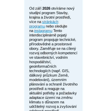
Od září
2026
otvíráme nový
studijní program Stavby,
krajina a životní prostředí,
více na
stránkách
programu
nebo sledujte
na
instagramu
Tento
interdisciplinárně pojatý
program propojuje technické,
přírodovědné a prostorové
obory. Zaměřuje se na cílený
rozvoj odborných kompetencí
ve stavebnictví, vodním
hospodářství,
geoinformačních
technologiích (např. GIS,
dálkový průzkum Země,
modelování), územním
plánování a ochraně životního
prostředí a reaguje na
aktuální potřeby a požadavky
adaptace území na změnu
klimatu s důrazem na
udržitelný rozvoj a zvyšování
odolnosti prostředí.