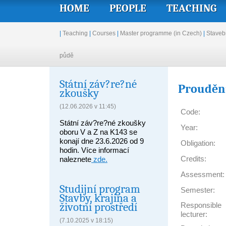
HOME
PEOPLE
TEACHING
|
Teaching
|
Courses
|
Master programme (in Czech)
|
Stavebn
půdě
Státní záv?re?né
Proudění
zkoušky
(12.06.2026 v 11:45)
Code:
Státní záv?re?né zkoušky
Year:
oboru V a Z na K143 se
konají dne 23.6.2026 od 9
Obligation:
hodin. Více informací
Credits:
naleznete
zde.
Assessment:
Studijní program
Semester:
Stavby, krajina a
životní prostředí
Responsible
lecturer:
(7.10.2025 v 18:15)