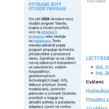
Description:
OTVÍRÁME NOVÝ
STUDIJNÍ PROGRAM
Od září
2026
otvíráme nový
studijní program Stavby,
krajina a životní prostředí,
více na
stránkách
programu
nebo sledujte
na
instagramu
Tento
interdisciplinárně pojatý
program propojuje technické,
přírodovědné a prostorové
LECTURER
obory. Zaměřuje se na cílený
rozvoj odborných kompetencí
doc. I
ve stavebnictví, vodním
hospodářství,
Ing. J
geoinformačních
technologiích (např. GIS,
Cvičení:
dálkový průzkum Země,
modelování), územním
Hydraulické
plánování a ochraně životního
prostředí a reaguje na
Proudění 
aktuální potřeby a požadavky
adaptace území na změnu
1D příklad