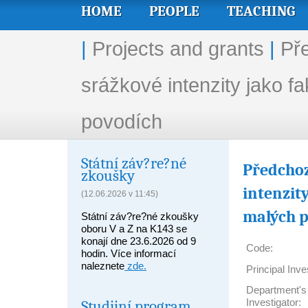
HOME
PEOPLE
TEACHING
|
Projects and grants
|
Př
srážkové intenzity jako 
povodích
Státní záv?re?né
Předcho
zkoušky
intenzi
(12.06.2026 v 11:45)
malých 
Státní záv?re?né zkoušky
oboru V a Z na K143 se
konají dne 23.6.2026 od 9
Code:
hodin. Více informací
naleznete
zde.
Principal Inve
Department's 
Investigator:
Studijní program