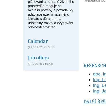
Research foc
plánování a ochraně životního
prostředí a reaguje na
aktuální potřeby a požadavky
adaptace území na změnu
klimatu s důrazem na
udržitelný rozvoj a zvyšování
odolnosti prostředí.
Calendar
(29.10.2025 v 15:17)
Job offers
(9.10.2025 v 16:53)
RESEARCH
doc. I
Ing. L
Ing. 
Ing. J
DALŠÍ ŘEŠ