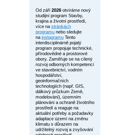
Od září
2026
otvíráme nový
studijní program Stavby,
krajina a životní prostředí,
více na
stránkách
programu
nebo sledujte
na
instagramu
Tento
interdisciplinárně pojatý
program propojuje technické,
přírodovědné a prostorové
obory. Zaměřuje se na cílený
rozvoj odborných kompetencí
ve stavebnictví, vodním
hospodářství,
geoinformačních
technologiích (např. GIS,
dálkový průzkum Země,
modelování), územním
plánování a ochraně životního
prostředí a reaguje na
aktuální potřeby a požadavky
adaptace území na změnu
klimatu s důrazem na
udržitelný rozvoj a zvyšování
odolnosti prostředí.