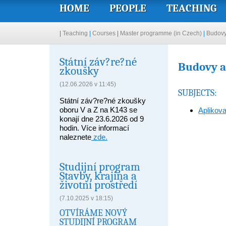
HOME
PEOPLE
TEACHING
|
Teaching
|
Courses
|
Master programme (in Czech)
|
Budovy
Státní záv?re?né
Budovy a
zkoušky
(12.06.2026 v 11:45)
SUBJECTS:
Státní záv?re?né zkoušky
oboru V a Z na K143 se
Aplikova
konají dne 23.6.2026 od 9
hodin. Více informací
naleznete
zde.
Studijní program
Stavby, krajina a
životní prostředí
(7.10.2025 v 18:15)
OTVÍRÁME NOVÝ
STUDIJNÍ PROGRAM