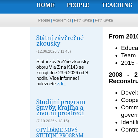
HOME
PEOPLE
TEACHING
|
People
|
Academics
|
Petr Kavka
|
Petr Kavka
From 2010
Státní záv?re?né
zkoušky
Educat
(12.06.2026 v 11:45)
Team l
Státní záv?re?né zkoušky
2015 
oboru V a Z na K143 se
konají dne 23.6.2026 od 9
2008 - 2
hodin. Více informací
Reconstru
naleznete
zde.
Devel
Coope
Studijní program
Stavby, krajina a
Commu
životní prostředí
gover
(7.10.2025 v 18:15)
Identi
Contro
OTVÍRÁME NOVÝ
STUDIJNÍ PROGRAM