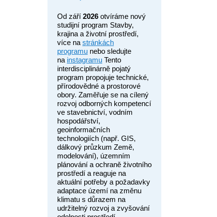
Od září
2026
otvíráme nový
studijní program Stavby,
krajina a životní prostředí,
více na
stránkách
programu
nebo sledujte
na
instagramu
Tento
interdisciplinárně pojatý
program propojuje technické,
přírodovědné a prostorové
obory. Zaměřuje se na cílený
rozvoj odborných kompetencí
ve stavebnictví, vodním
hospodářství,
geoinformačních
technologiích (např. GIS,
dálkový průzkum Země,
modelování), územním
plánování a ochraně životního
prostředí a reaguje na
aktuální potřeby a požadavky
adaptace území na změnu
klimatu s důrazem na
udržitelný rozvoj a zvyšování
odolnosti prostředí.