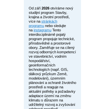
Od září
2026
otvíráme nový
studijní program Stavby,
krajina a životní prostředí,
více na
stránkách
programu
nebo sledujte
na
instagramu
Tento
interdisciplinárně pojatý
program propojuje technické,
přírodovědné a prostorové
obory. Zaměřuje se na cílený
rozvoj odborných kompetencí
ve stavebnictví, vodním
hospodářství,
geoinformačních
technologiích (např. GIS,
dálkový průzkum Země,
modelování), územním
plánování a ochraně životního
prostředí a reaguje na
aktuální potřeby a požadavky
adaptace území na změnu
klimatu s důrazem na
udržitelný rozvoj a zvyšování
odolnosti prostředí.