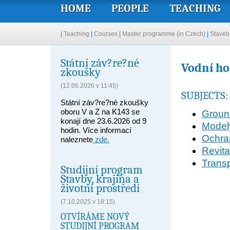
HOME
PEOPLE
TEACHING
|
Teaching
|
Courses
|
Master programme (in Czech)
|
Stavebn
Státní záv?re?né
Vodní ho
zkoušky
(12.06.2026 v 11:45)
SUBJECTS:
Státní záv?re?né zkoušky
oboru V a Z na K143 se
Groun
konají dne 23.6.2026 od 9
Modely
hodin. Více informací
Ochra
naleznete
zde.
Revita
Transp
Studijní program
Stavby, krajina a
životní prostředí
(7.10.2025 v 18:15)
OTVÍRÁME NOVÝ
STUDIJNÍ PROGRAM