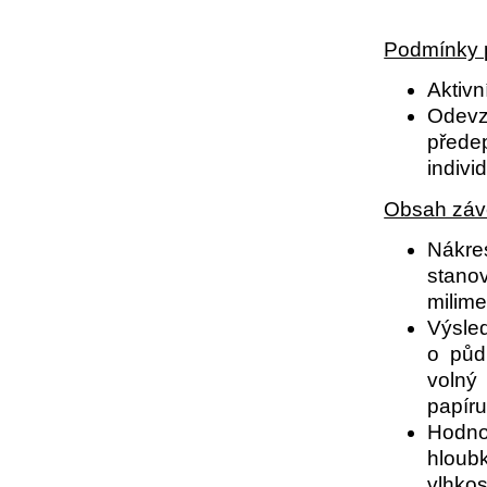
Podmínky p
Aktivn
Odevz
přede
indivi
Obsah záv
Nákre
stanov
milime
Výsle
o půd
volný 
papíru
Hodno
hloub
vlhkos