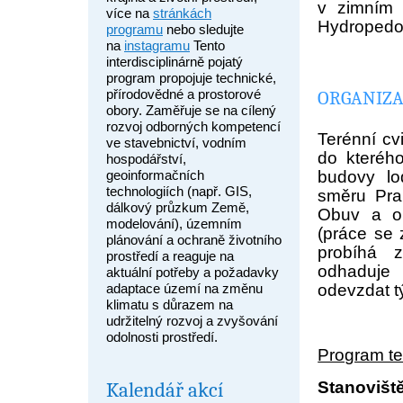
v zimním 
více na
stránkách
Hydropedol
programu
nebo sledujte
na
instagramu
Tento
interdisciplinárně pojatý
program propojuje technické,
přírodovědné a prostorové
ORGANIZA
obory. Zaměřuje se na cílený
rozvoj odborných kompetencí
Terénní cv
ve stavebnictví, vodním
do kterého
hospodářství,
budovy lo
geoinformačních
technologiích (např. GIS,
směru Pra
dálkový průzkum Země,
Obuv a ob
modelování), územním
(práce se
plánování a ochraně životního
probíhá 
prostředí a reaguje na
odhaduje
aktuální potřeby a požadavky
odevzdat t
adaptace území na změnu
klimatu s důrazem na
udržitelný rozvoj a zvyšování
odolnosti prostředí.
Program te
Kalendář akcí
Stanovišt