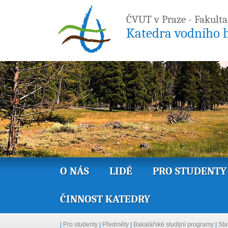
ČVUT v Praze - Fakulta
Katedra vodního h
O NÁS
LIDÉ
PRO STUDENTY
ČINNOST KATEDRY
|
Pro studenty
|
Předměty
|
Bakalářské studijní programy
|
Sta