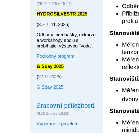
(29.10.2025 v 15:17)
Odběr
Přibli
HYDROSILVESTR 2025
profilu
(3. - 7. 11. 2025)
Stanovišt
Odborné přednášky, exkurze
a workshopy spolu s
Měření
probíhající výstavou "Voda".
tenzo
Podrobný program.
Měře
refle
GISday 2025
(27.11.2025)
Stanovišt
GISday 2025
Měře
dvouvá
Pracovní příležitosti
Stanovišt
(9.10.2025 v 16:53)
Měřen
Výpomoc v projekci
minidi