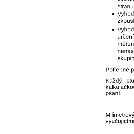
stranu
Vyhod
zkouš
Vyhod
určen
měře
nenas
skupin
Potřebné 
Každý stu
kalkulačk
psaní.
Milimetro
vyučujícími