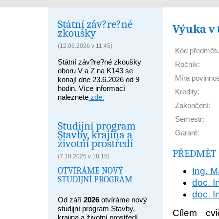
Státní záv?re?né
Výuka v 
zkoušky
(12.06.2026 v 11:45)
Kód předmětu
Státní záv?re?né zkoušky
Ročník:
oboru V a Z na K143 se
Míra povinnos
konají dne 23.6.2026 od 9
hodin. Více informací
Kredity:
naleznete
zde.
Zakončení:
Semestr:
Studijní program
Stavby, krajina a
Garant:
životní prostředí
PŘEDMĚT 
(7.10.2025 v 18:15)
OTVÍRÁME NOVÝ
Ing. M
STUDIJNÍ PROGRAM
doc. I
doc. I
Od září
2026
otvíráme nový
studijní program Stavby,
Cílem cvi
krajina a životní prostředí,