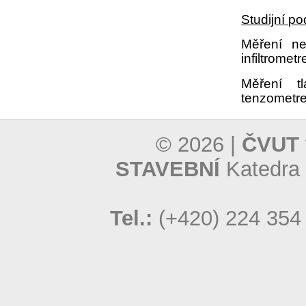
Studijní p
Měření ne
infiltromet
Měření t
tenzometr
© 2026 |
ČVUT 
STAVEBNÍ
Katedra 
Tel.:
(+420) 224 354