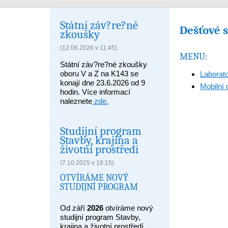
Státní záv?re?né
Dešťové 
zkoušky
(12.06.2026 v 11:45)
MENU:
Státní záv?re?né zkoušky
oboru V a Z na K143 se
Laborato
konají dne 23.6.2026 od 9
Mobilní 
hodin. Více informací
naleznete
zde.
Studijní program
Stavby, krajina a
životní prostředí
(7.10.2025 v 18:15)
OTVÍRÁME NOVÝ
STUDIJNÍ PROGRAM
Od září
2026
otvíráme nový
studijní program Stavby,
krajina a životní prostředí,