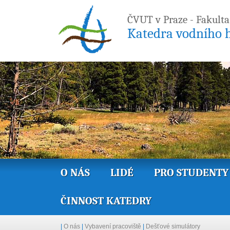
ČVUT v Praze - Fakulta
Katedra vodního h
O NÁS
LIDÉ
PRO STUDENTY
ČINNOST KATEDRY
|
O nás
|
Vybavení pracoviště
|
Dešťové simulátory