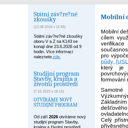
Státní záv?re?né
Mobilní 
zkoušky
(12.06.2026 v 11:45)
Mobilní de
Státní záv?re?né zkoušky
cílem využ
oboru V a Z na K143 se
verifikac
konají dne 23.6.2026 od 9
současnost
hodin. Více informací
pro výpoče
naleznete
zde.
půdy (USL
který je
Studijní program
povrchov
Stavby, krajina a
formování 
životní prostředí
Samotné 
(7.10.2025 v 18:15)
Výzkumným
OTVÍRÁME NOVÝ
Základním
STUDIJNÍ PROGRAM
dešťovéh
ovladateln
Od září
2026
otvíráme nový
Celý příst
studijní program Stavby,
přívěsného
krajina a životní prostředí,