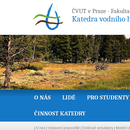
ČVUT v Praze - Fakulta
Katedra vodního h
O NÁS
LIDÉ
PRO STUDENTY
ČINNOST KATEDRY
|
O nás
|
Vybavení pracoviště
|
Dešťové simulátory
|
Mobilní 