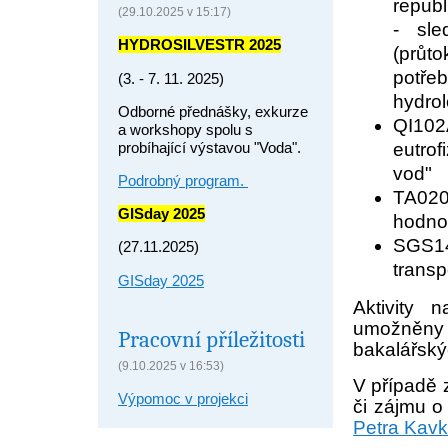
repub
(29.10.2025 v 15:17)
- sle
HYDROSILVESTR 2025
(průt
potře
(3. - 7. 11. 2025)
hydrol
Odborné přednášky, exkurze
QI102
a workshopy spolu s
eutro
probíhající výstavou "Voda".
vod"
Podrobný program.
TA020
GISday 2025
hodno
SGS14
(27.11.2025)
transp
GISday 2025
Aktivity 
umožněny
Pracovní příležitosti
bakalářský
(9.10.2025 v 16:53)
V případě 
Výpomoc v projekci
či zájmu 
Petra Kavk