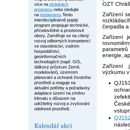
OZT Chráš
více na
stránkách
programu
nebo sledujte
Zařízení s
na
instagramu
Tento
interdisciplinárně pojatý
rozkládací
program propojuje technické,
čerpadla a 
přírodovědné a prostorové
obory. Zaměřuje se na cílený
Zařízení 
rozvoj odborných kompetencí
rovnoměr
ve stavebnictví, vodním
parametrů (
hospodářství,
energie, a
geoinformačních
technologiích (např. GIS,
Zařízení 
dálkový průzkum Země,
výzkumu v 
modelování), územním
plánování a ochraně životního
QJ15
prostředí a reaguje na
aktuální potřeby a požadavky
ochra
adaptace území na změnu
zefek
klimatu s důrazem na
České
udržitelný rozvoj a zvyšování
odolnosti prostředí.
vstup
QJ15
násl
Kalendář akcí