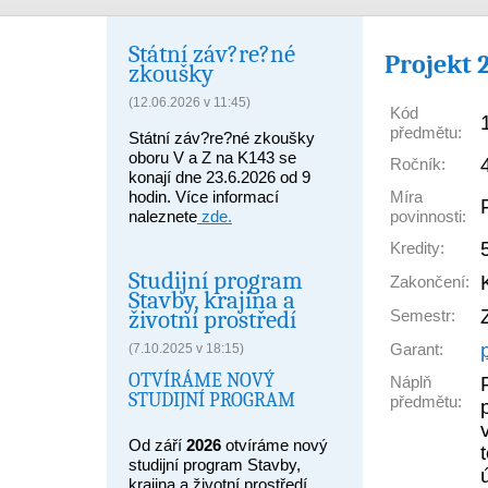
Státní záv?re?né
Projekt 
zkoušky
(12.06.2026 v 11:45)
Kód
předmětu:
Státní záv?re?né zkoušky
oboru V a Z na K143 se
Ročník:
konají dne 23.6.2026 od 9
Míra
hodin. Více informací
povinnosti:
naleznete
zde.
Kredity:
Studijní program
Zakončení:
Stavby, krajina a
životní prostředí
Semestr:
Garant:
(7.10.2025 v 18:15)
OTVÍRÁME NOVÝ
Náplň
STUDIJNÍ PROGRAM
předmětu:
Od září
2026
otvíráme nový
studijní program Stavby,
krajina a životní prostředí,