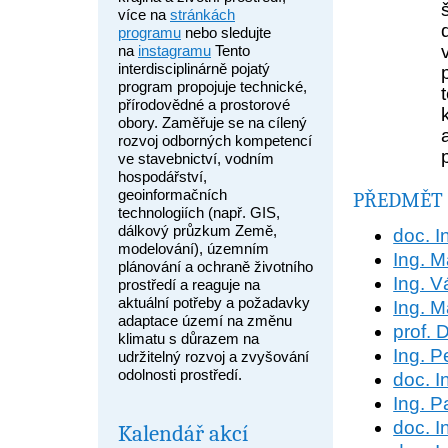
více na
stránkách
programu
nebo sledujte
na
instagramu
Tento
interdisciplinárně pojatý
program propojuje technické,
přírodovědné a prostorové
obory. Zaměřuje se na cílený
rozvoj odborných kompetencí
ve stavebnictví, vodním
hospodářství,
geoinformačních
PŘEDMĚT 
technologiích (např. GIS,
dálkový průzkum Země,
doc. I
modelování), územním
Ing. M
plánování a ochraně životního
Ing. V
prostředí a reaguje na
aktuální potřeby a požadavky
Ing. M
adaptace území na změnu
prof. 
klimatu s důrazem na
Ing. P
udržitelný rozvoj a zvyšování
odolnosti prostředí.
doc. I
Ing. 
doc. I
Kalendář akcí