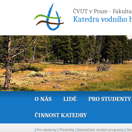
ČVUT v Praze - Fakulta
Katedra vodního h
O NÁS
LIDÉ
PRO STUDENTY
ČINNOST KATEDRY
|
Pro studenty
|
Předměty
|
Bakalářské studijní programy
|
Sta