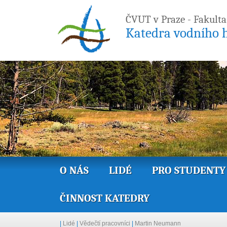
ČVUT v Praze - Fakulta
Katedra vodního h
O NÁS
LIDÉ
PRO STUDENTY
ČINNOST KATEDRY
|
Lidé
|
Vědečtí pracovníci
|
Martin Neumann