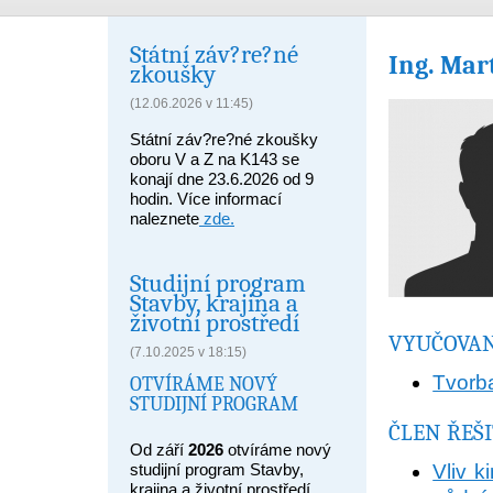
Státní záv?re?né
Ing.
Mar
zkoušky
(12.06.2026 v 11:45)
Státní záv?re?né zkoušky
oboru V a Z na K143 se
konají dne 23.6.2026 od 9
hodin. Více informací
naleznete
zde.
Studijní program
Stavby, krajina a
životní prostředí
VYUČOVAN
(7.10.2025 v 18:15)
Tvorba
OTVÍRÁME NOVÝ
STUDIJNÍ PROGRAM
ČLEN ŘEŠ
Od září
2026
otvíráme nový
studijní program Stavby,
Vliv k
krajina a životní prostředí,