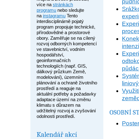
půdníc
více na
stránkách
Srážk
programu
nebo sledujte
na
instagramu
Tento
exper
interdisciplinárně pojatý
Exper
program propojuje technické,
proce
přírodovědné a prostorové
obory. Zaměřuje se na cílený
Konek
rozvoj odborných kompetencí
inten
ve stavebnictví, vodním
Expe
hospodářství,
geoinformačních
odtok
technologiích (např. GIS,
půdác
dálkový průzkum Země,
Systé
modelování), územním
plánování a ochraně životního
liniov
prostředí a reaguje na
Využi
aktuální potřeby a požadavky
zeměd
adaptace území na změnu
klimatu s důrazem na
udržitelný rozvoj a zvyšování
OSOBNÍ S
odolnosti prostředí.
Poste
Kalendář akcí