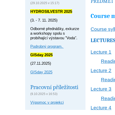
PŘEDMĚT 
(29.10.2025 v 15:17)
HYDROSILVESTR 2025
Course m
(3. - 7. 11. 2025)
Odborné přednášky, exkurze
Course syl
a workshopy spolu s
probíhající výstavou "Voda".
LECTURES
Podrobný program.
Lecture 1
GISday 2025
Readi
(27.11.2025)
Lecture 2
GISday 2025
Readi
Pracovní příležitosti
Lecture 3
(9.10.2025 v 16:53)
Readi
Výpomoc v projekci
Lecture 4