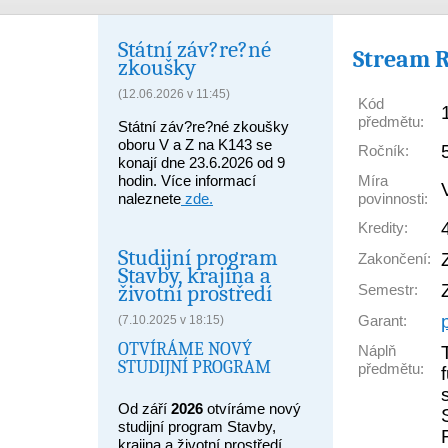
Státní záv?re?né
Stream R
zkoušky
(12.06.2026 v 11:45)
Kód
předmětu:
Státní záv?re?né zkoušky
oboru V a Z na K143 se
Ročník:
konají dne 23.6.2026 od 9
Míra
hodin. Více informací
povinnosti:
naleznete
zde.
Kredity:
Studijní program
Zakončení:
Stavby, krajina a
životní prostředí
Semestr:
Garant:
(7.10.2025 v 18:15)
OTVÍRÁME NOVÝ
Náplň
STUDIJNÍ PROGRAM
předmětu:
Od září
2026
otvíráme nový
studijní program Stavby,
krajina a životní prostředí,