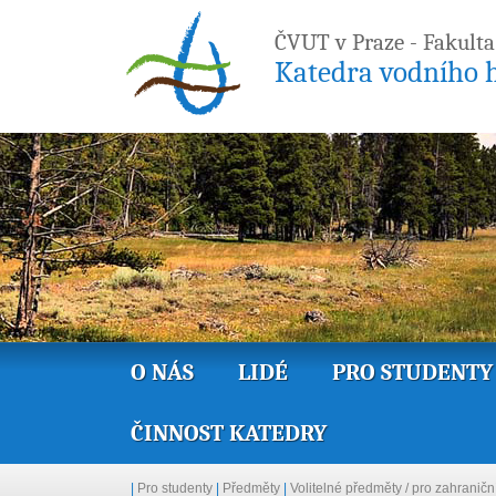
ČVUT v Praze - Fakulta
Katedra vodního h
O NÁS
LIDÉ
PRO STUDENTY
ČINNOST KATEDRY
|
Pro studenty
|
Předměty
|
Volitelné předměty / pro zahraničn